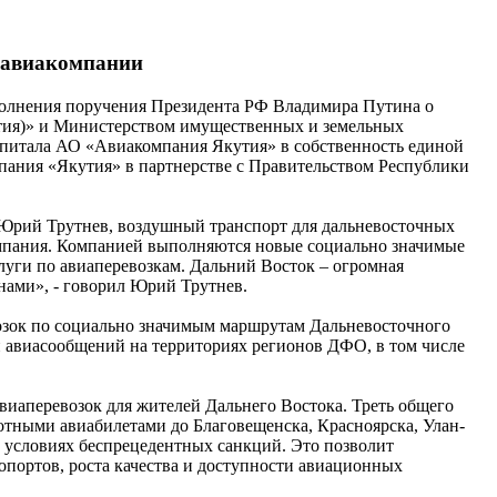
й авиакомпании
сполнения поручения Президента РФ Владимира Путина о
ия)» и Министерством имущественных и земельных
капитала АО «Авиакомпания Якутия» в собственность единой
ания «Якутия» в партнерстве с Правительством Республики
 Юрий Трутнев, воздушный транспорт для дальневосточных
компания. Компанией выполняются новые социально значимые
слуги по авиаперевозкам. Дальний Восток – огромная
ами», - говорил Юрий Трутнев.
возок по социально значимым маршрутам Дальневосточного
и авиасообщений на территориях регионов ДФО, в том числе
виаперевозок для жителей Дальнего Востока. Треть общего
отными авиабилетами до Благовещенска, Красноярска, Улан-
в условиях беспрецедентных санкций. Это позволит
портов, роста качества и доступности авиационных