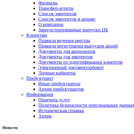
Филиалы
Трансфер-агенты
Список эмитентов
Список эмитентов в архиве
О компании
Зарегистрированные выпуски ЦБ
Клиентам
Правила ведения реестра
Правила регистрации выпусков акций
Документы для акционеров
Документы для эмитентов
Документы по идентификации клиентов
Электронный документооборот
Личные кабинеты
Прейскурант
Иные прейскуранты
Архив прейскурантов
Информация
Перечень услуг
Политика безопасности персональных данны
Историческая справка
Архив
Новости