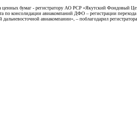
ценных бумаг - регистратору АО РСР «Якутский Фондовый Цент
та по консолидации авиакомпаний ДФО – регистрации перехода
дальневосточной авиакомпании», – поблагодарил регистратор