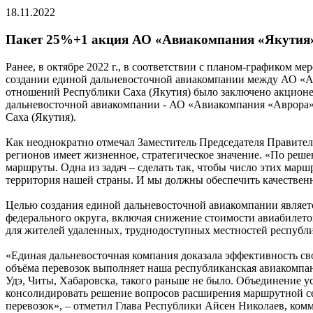
18.11.2022
Пакет 25%+1 акция АО «Авиакомпания «Якутия» 
Ранее, в октябре 2022 г., в соответствии с планом-графиком
создании единой дальневосточной авиакомпании между АО 
отношений Республики Саха (Якутия) было заключено акционе
дальневосточной авиакомпании - АО «Авиакомпания «Аврора»
Саха (Якутия).
Как неоднократно отмечал Заместитель Председателя Правит
регионов имеет жизненное, стратегическое значение. «По ре
маршруты. Одна из задач – сделать так, чтобы число этих мар
территория нашей страны. И мы должны обеспечить качествен
Целью создания единой дальневосточной авиакомпании являет
федерального округа, включая снижение стоимости авиабилет
для жителей удаленных, труднодоступных местностей республ
«Единая дальневосточная компания доказала эффективность св
объёма перевозок выполняет наша республиканская авиакомпан
Удэ, Читы, Хабаровска, такого раньше не было. Объединение 
консолидировать решение вопросов расширения маршрутной се
перевозок», – отметил Глава Республики Айсен Николаев, ком