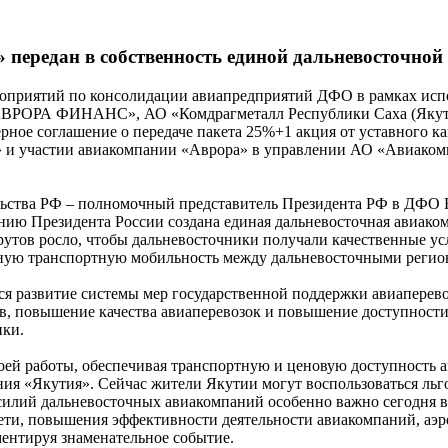
передан в собственность единой дальневосточно
 мероприятий по консолидации авиапредприятий ДФО в рамках и
«АВРОРА ФИНАНС», АО «Комдрагметалл Республики Саха (Якут
рное соглашение о передаче пакета 25%+1 акция от уставного 
 и участии авиакомпании «Аврора» в управлении АО «Авиакомп
ельства РФ – полномочный представитель Президента РФ в ДФО
шению Президента России создана единая дальневосточная авиа
шрутов росло, чтобы дальневосточники получали качественные у
ную транспортную мобильность между дальневосточными регион
ся развитие системы мер государственной поддержки авиапере
ов, повышение качества авиаперевозок и повышение доступност
ики.
оей работы, обеспечивая транспортную и ценовую доступность а
ия «Якутия». Сейчас жители Якутии могут воспользоваться льг
усилий дальневосточных авиакомпаний особенно важно сегодня 
ти, повышения эффективности деятельности авиакомпаний, аэро
ментируя знаменательное событие.